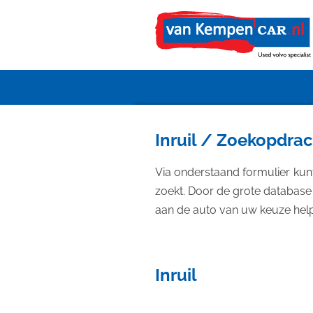
Ga
direct
naar
de
hoofdinhoud
Inruil / Zoekopdra
Via onderstaand formulier kunt
zoekt. Door de grote database
aan de auto van uw keuze hel
Inruil