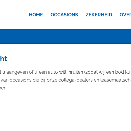
HOME
OCCASIONS
ZEKERHEID
OVE
cht
 u aangeven of u een auto wilt inruilen (zodat wij een bod 
 van occasions die bij onze collega-dealers en leasemaatscha
pen.