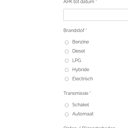
APK tot datum *
Brandstof *
Benzine
Diesel
LPG
Hybride
Electrisch
Transmissie *
Schakel
Automaat